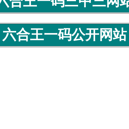
六合王一码三中三网
六合王一码公开网站